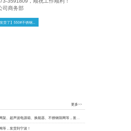
73-3591809
，顺祝工作顺利！
公司商务部
发货了】550#不锈钢...
更多>>
【发货通知】超声波检验筛机、内置式网架、超声波电源箱、换能器、不锈钢筛网等，发货到宁波、广东、长沙和中山！
阀等，发货到宁波！