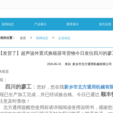
无法获得最佳浏览体验，推荐下载安装谷歌浏览器！
新闻动态
产品展示
图库展示
留言反馈
当前的位置：
首页
>
新闻动态
>
企业动态
【发货了】超声波外置式换能器等货物今日发往四川的廖
2026-06-16
来自:
新乡市北方通用机械有限公司
知：
四川的廖工
：
您好，您在我
新乡市北方通用机械有
顺丰
现已生产加工完成，并已经试验合格。今日已通
过
注意
及时查收！
北方通用提醒您使用前请详细阅读使用说明书，感谢您