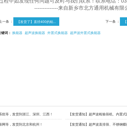
过程中如发现任何问题可及时与我们联系！联系电话：
03
--------------
来自新乡市北方通用机械有限
上一条 ：
下一条 ：
【发货了】直径400的粘...
【
关键词：
换能器
超声波换能器
外置式换能器
超声波外置式换能器
系统等，发货到浙江、深圳、江西！
筛网等，发货到北京和杭州！
【发货通知】超声波直排筛、不锈钢蝶