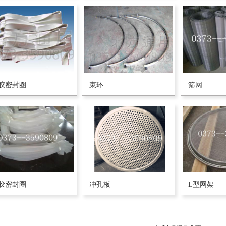
胶密封圈
束环
筛网
胶密封圈
冲孔板
L型网架