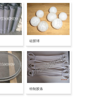
硅胶球
特制胶条