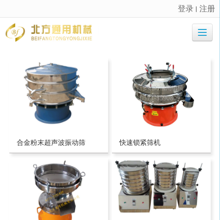
登录
注册
丨
很遗憾，因您的浏览器版本过低导致无法获得最佳浏览体验，推荐下载安装谷歌浏览器！
合金粉末超声波振动筛
快速锁紧筛机