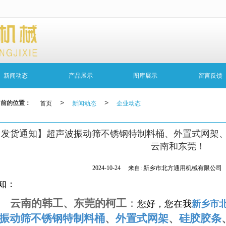
无法获得最佳浏览体验，推荐下载安装谷歌浏览器！
新闻动态
产品展示
图库展示
留言反馈
当前的位置：
首页
>
新闻动态
>
企业动态
【发货通知】超声波振动筛不锈钢特制料桶、外置式网架
云南和东莞！
2024-10-24
来自:
新乡市北方通用机械有限公司
知：
云南的韩工、东莞的柯工
：
您好，您在我
新乡市
振动筛
不锈钢
特制料桶
、
外置式网架
、
硅胶胶条