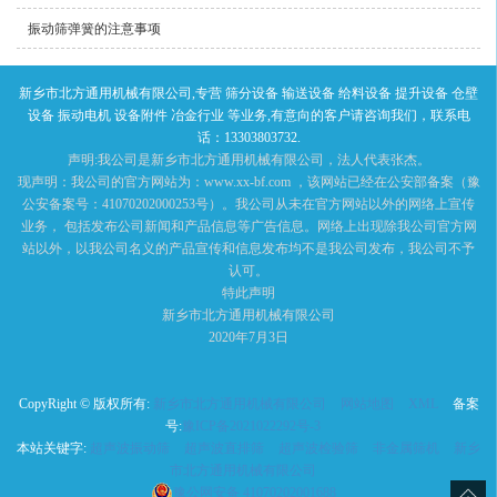
振动筛弹簧的注意事项
新乡市北方通用机械有限公司,专营 筛分设备 输送设备 给料设备 提升设备 仓壁
设备 振动电机 设备附件 冶金行业 等业务,有意向的客户请咨询我们，联系电
话：13303803732.
声明:我公司是新乡市北方通用机械有限公司，法人代表张杰。
现声明：我公司的官方网站为：www.xx-bf.com ，该网站已经在公安部备案（豫
公安备案号：41070202000253号）。我公司从未在官方网站以外的网络上宣传
业务， 包括发布公司新闻和产品信息等广告信息。网络上出现除我公司官方网
站以外，以我公司名义的产品宣传和信息发布均不是我公司发布，我公司不予
认可。
特此声明
新乡市北方通用机械有限公司
2020年7月3日
CopyRight © 版权所有:
新乡市北方通用机械有限公司
网站地图
XML
备案
号:
豫ICP备2021022292号-3
本站关键字:
超声波振动筛
超声波直排筛
超声波检验筛
非金属筛机
新乡
市北方通用机械有限公司
豫公网安备
41070202001688