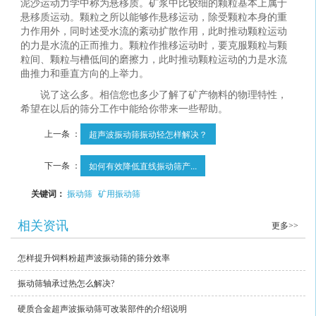
泥沙运动力学中称为悬移质。矿浆中比较细的颗粒基本上属于
悬移质运动。颗粒之所以能够作悬移运动，除受颗粒本身的重
力作用外，同时述受水流的紊动扩散作用，此时推动颗粒运动
的力是水流的正而推力。颗粒作推移运动时，要克服颗粒与颗
粒间、颗粒与槽低间的磨擦力，此时推动颗粒运动的力是水流
曲推力和垂直方向的上举力。
说了这么多。相信您也多少了解了矿产物料的物理特性，
希望在以后的筛分工作中能给你带来一些帮助。
上一条 ：
超声波振动筛振动轻怎样解决？
下一条 ：
如何有效降低直线振动筛产...
关键词：
振动筛
矿用振动筛
相关资讯
更多>>
怎样提升饲料粉超声波振动筛的筛分效率
振动筛轴承过热怎么解决?
硬质合金超声波振动筛可改装部件的介绍说明