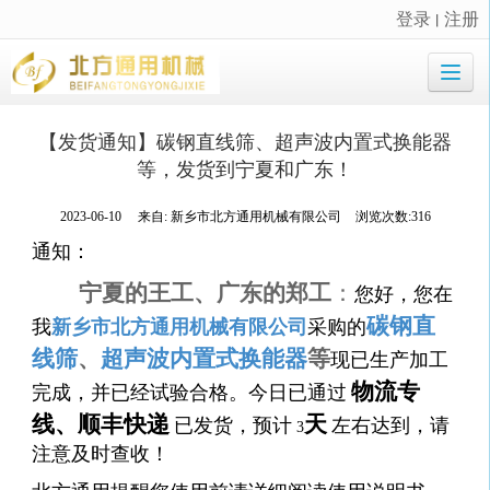
登录
注册
丨
很遗憾，因您的浏览器版本过低导致无法获得最佳浏览体验，推荐下载安装谷歌浏览器！
【发货通知】碳钢直线筛、超声波内置式换能器
等，发货到宁夏和广东！
2023-06-10
来自:
新乡市北方通用机械有限公司
浏览次数:316
通知：
宁夏的王工、广东的郑工
：
您好，您在
碳钢直
我
新乡市北方通用机械有限公司
采购的
线筛
、
超声波内置式换能器
等
现已生产加工
物流专
完成，并已经试验合格。今日已通过
线、顺丰快递
天
已发货，预计
左右达到，请
3
注意及时查收！