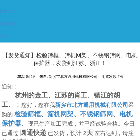
留言反馈
联系我们
招聘
【发货通知】检验筛框、筛机网架、不锈钢筛网、电机
保护器，发货到江苏、浙江！
2022-03-19
来自:
新乡市北方通用机械有限公司
浏览次数:476
通知：
杭州的金工、江苏的肖工、镇江的胡
工、
：
您好，您在我
新乡市北方通用机械有限公司
采
检验筛框
、
筛机网架
、
不锈钢筛网
、
电机
购
的
保护器
、
现已生产加工完成，并已经试验合格。今日
圆通快递
天
已通
过
已
发货，预计
2
左右达到，请
注