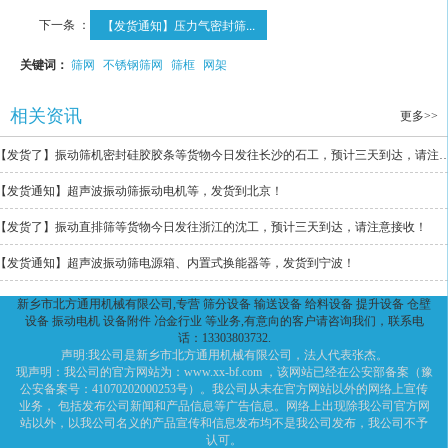
下一条 ：
【发货通知】压力气密封筛...
关键词：
筛网
不锈钢筛网
筛框
网架
相关资讯
更多>>
【发货了】振动筛机密封硅胶胶条等货物今日发往长沙的石工，预计
【发货通知】超声波振动筛振动电机等，发货到北京！
【发货了】振动直排筛等货物今日发往浙江的沈工，预计三天到达，请注意接收！
【发货通知】超声波振动筛电源箱、内置式换能器等，发货到宁波！
新乡市北方通用机械有限公司,专营 筛分设备 输送设备 给料设备 提升设备 仓壁
设备 振动电机 设备附件 冶金行业 等业务,有意向的客户请咨询我们，联系电
话：13303803732.
声明:我公司是新乡市北方通用机械有限公司，法人代表张杰。
现声明：我公司的官方网站为：www.xx-bf.com ，该网站已经在公安部备案（豫
公安备案号：41070202000253号）。我公司从未在官方网站以外的网络上宣传
业务， 包括发布公司新闻和产品信息等广告信息。网络上出现除我公司官方网
站以外，以我公司名义的产品宣传和信息发布均不是我公司发布，我公司不予
认可。